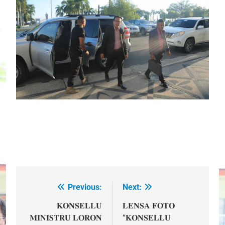
Previous:
Next:
Post
navigation
𝐊𝐎𝐍𝐒𝐄𝐋𝐋𝐔
𝐋𝐄𝐍𝐒𝐀 𝐅𝐎𝐓𝐎
𝐌𝐈𝐍𝐈𝐒𝐓𝐑𝐔 𝐋𝐎𝐑𝐎𝐍
“𝐊𝐎𝐍𝐒𝐄𝐋𝐋𝐔