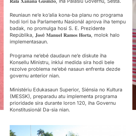
𝐑𝐚𝐥𝐚 𝐗𝐚𝐧𝐚𝐧𝐚 𝐆𝐮𝐬𝐦ã𝐨, iha Palásiu Governu, Sesta.
Reuniaun ne’e ko’alia kona-ba planu no programa
hodi lori ba Parlamentu Nasionál aprova iha tempu
badak, no promulga hosi S. E. Prezidente
Repúblika, 𝐉𝐨𝐬é 𝐌𝐚𝐧𝐮𝐞𝐥 𝐑𝐚𝐦𝐨𝐬 𝐇𝐨𝐫𝐭𝐚, molok halo
implementasaun.
Programa ne’ebé daudaun ne’e diskute iha
Konsellu Ministru, inklui medida sira hodi bele
rezolve problema ne’ebé nasaun enfrenta dezde
governu anterior nian.
Ministériu Edukasaun Superior, Siénsia no Kultura
(MESSK), preparadu atu implementa programa
prioridade sira durante loron 120, iha Governu
Konstitusionál Da-sia nian.