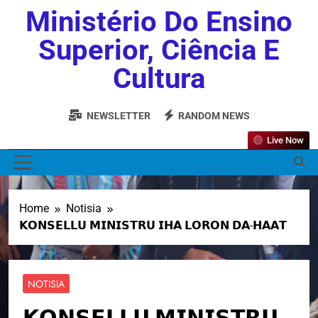
Ministério Do Ensino
Superior, Ciência E
Cultura
NEWSLETTER
RANDOM NEWS
Live Now
MENU
Home
Notisia
𝗞𝗢𝗡𝗦𝗘𝗟𝗟𝗨 𝗠𝗜𝗡𝗜𝗦𝗧𝗥𝗨 𝗜𝗛𝗔 𝗟𝗢𝗥𝗢𝗡 𝗗𝗔-𝗛𝗔𝗔𝗧
NOTISIA
𝗞𝗢𝗡𝗦𝗘𝗟𝗟𝗨 𝗠𝗜𝗡𝗜𝗦𝗧𝗥𝗨