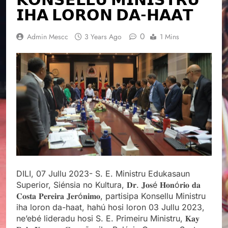
𝗜𝗛𝗔 𝗟𝗢𝗥𝗢𝗡 𝗗𝗔-𝗛𝗔𝗔𝗧
0
Admin Mescc
3 Years Ago
1 Mins
DILI, 07 Jullu 2023- S. E. Ministru Edukasaun
Superior, Siénsia no Kultura, 𝐃𝐫. 𝐉𝐨𝐬é 𝐇𝐨𝐧ó𝐫𝐢𝐨 𝐝𝐚
𝐂𝐨𝐬𝐭𝐚 𝐏𝐞𝐫𝐞𝐢𝐫𝐚 𝐉𝐞𝐫ó𝐧𝐢𝐦𝐨, partisipa Konsellu Ministru
iha loron da-haat, hahú hosi loron 03 Jullu 2023,
ne’ebé lideradu hosi S. E. Primeiru Ministru, 𝐊𝐚𝐲