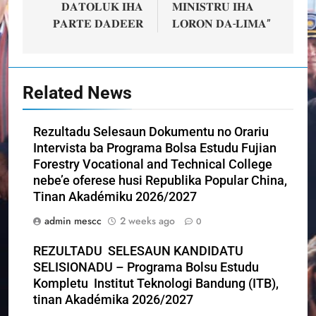
𝐃𝐀𝐓𝐎𝐋𝐔𝐊 𝐈𝐇𝐀
𝐌𝐈𝐍𝐈𝐒𝐓𝐑𝐔 𝐈𝐇𝐀
𝐏𝐀𝐑𝐓𝐄 𝐃𝐀𝐃𝐄𝐄𝐑
𝐋𝐎𝐑𝐎𝐍 𝐃𝐀-𝐋𝐈𝐌𝐀”
Related News
Rezultadu Selesaun Dokumentu no Orariu
Intervista ba Programa Bolsa Estudu Fujian
Forestry Vocational and Technical College
nebe’e oferese husi Republika Popular China,
Tinan Akadémiku 2026/2027
admin mescc
2 weeks ago
0
REZULTADU SELESAUN KANDIDATU
SELISIONADU – Programa Bolsu Estudu
Kompletu Institut Teknologi Bandung (ITB),
tinan Akadémika 2026/2027