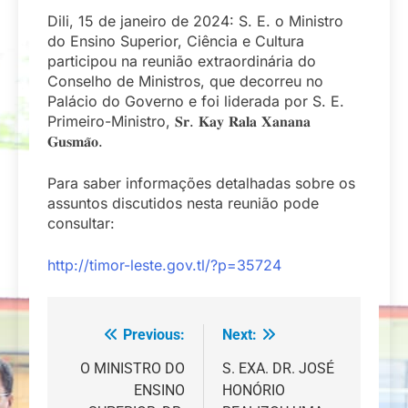
Dili, 15 de janeiro de 2024: S. E. o Ministro
do Ensino Superior, Ciência e Cultura
participou na reunião extraordinária do
Conselho de Ministros, que decorreu no
Palácio do Governo e foi liderada por S. E.
Primeiro-Ministro, 𝐒𝐫. 𝐊𝐚𝐲 𝐑𝐚𝐥𝐚 𝐗𝐚𝐧𝐚𝐧𝐚
𝐆𝐮𝐬𝐦𝐚̃𝐨.
Para saber informações detalhadas sobre os
assuntos discutidos nesta reunião pode
consultar:
http://timor-leste.gov.tl/?p=35724
Previous:
Next:
Navegação
de
O MINISTRO DO
S. EXA. DR. JOSÉ
ENSINO
HONÓRIO
artigos