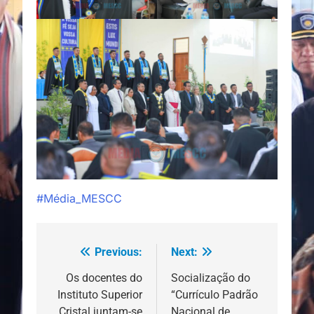
#Média_MESCC
Previous:
Next:
Navegação
de
Os docentes do
Socialização do
Instituto Superior
“Currículo Padrão
artigos
Cristal juntam-se
Nacional de