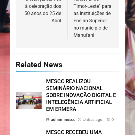
à celebração dos
Timor-Leste” para
50 anos do 25 de
as Instituições de
Abril
Ensino Superior
no município de
Manufahi
Related News
MESCC REALIZOU
SEMINÁRIO NACIONAL
SOBRE INOVAÇÃO DIGITAL E
INTELEGÊNCIA ARTIFICIAL
EM ERMERA
admin mescc
5 dias ago
0
MESCC RECEBEU UMA