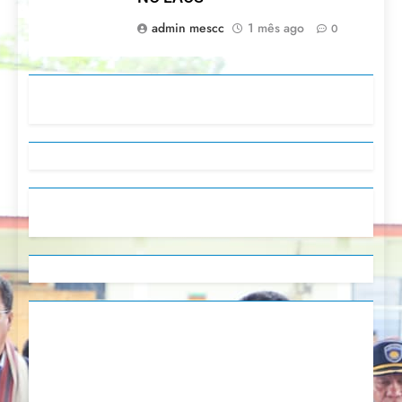
admin mescc
1 mês ago
0