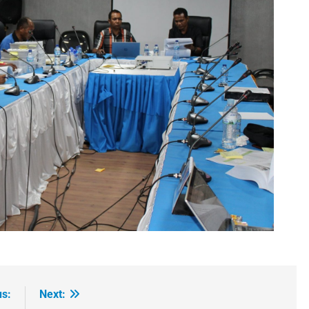
us:
Next: