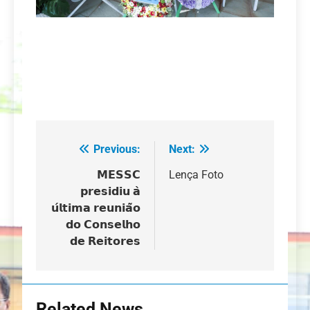
Previous:
Next:
Navegação
de
𝗠𝗘𝗦𝗦𝗖
Lença Foto
𝗽𝗿𝗲𝘀𝗶𝗱𝗶𝘂 𝗮̀
artigos
𝘂́𝗹𝘁𝗶𝗺𝗮 𝗿𝗲𝘂𝗻𝗶𝗮̃𝗼
𝗱𝗼 𝗖𝗼𝗻𝘀𝗲𝗹𝗵𝗼
𝗱𝗲 𝗥𝗲𝗶𝘁𝗼𝗿𝗲𝘀
Related News