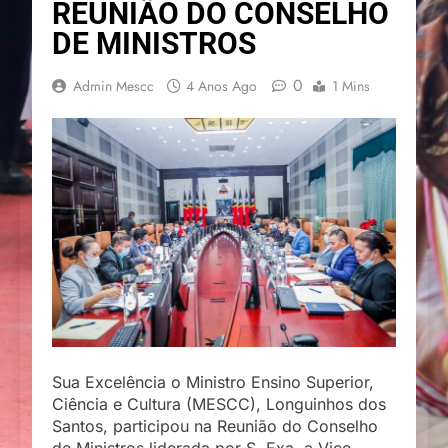
REUNIÃO DO CONSELHO
DE MINISTROS
0
Admin Mescc
4 Anos Ago
1 Mins
Sua Excelência o Ministro Ensino Superior,
Ciência e Cultura (MESCC), Longuinhos dos
Santos, participou na Reunião do Conselho
de Ministros liderada por S. Exa. a Vice-