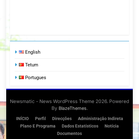
English
Tetum
Portugues
Newsmatic - News WordPress Theme 2026. Powered
By
.
BlazeThemes
INÍCIO
Perfil
Direcções
Administração Indireta
Plano E Programa
Dados Estatísticos
Notícia
Documentos