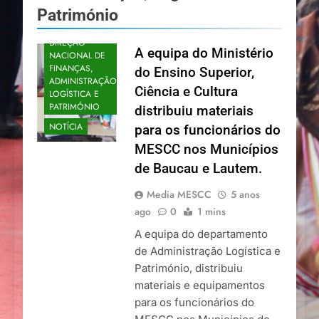
Património
DIREÇÃO
A equipa do Ministério
NACIONAL DE
FINANÇAS,
do Ensino Superior,
ADMINISTRAÇÃO,
Ciência e Cultura
LOGÍSTICA E
PATRIMÓNIO
distribuiu materiais
NOTÍCIA
para os funcionários do
MESCC nos Municípios
de Baucau e Lautem.
Media MESCC
5 anos
ago
0
1 mins
A equipa do departamento
de Administração Logística e
Património, distribuiu
materiais e equipamentos
para os funcionários do