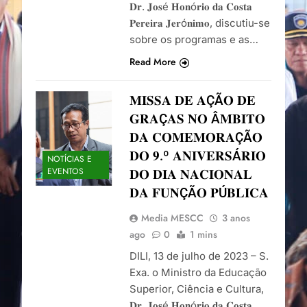
𝐃𝐫. 𝐉𝐨𝐬é 𝐇𝐨𝐧ó𝐫𝐢𝐨 𝐝𝐚 𝐂𝐨𝐬𝐭𝐚
𝐏𝐞𝐫𝐞𝐢𝐫𝐚 𝐉𝐞𝐫ó𝐧𝐢𝐦𝐨, discutiu-se
sobre os programas e as…
Read More
𝐌𝐈𝐒𝐒𝐀 𝐃𝐄 𝐀ÇÃ𝐎 𝐃𝐄
𝐆𝐑𝐀Ç𝐀𝐒 𝐍𝐎 Â𝐌𝐁𝐈𝐓𝐎
𝐃𝐀 𝐂𝐎𝐌𝐄𝐌𝐎𝐑𝐀ÇÃ𝐎
𝐃𝐎 𝟗.º 𝐀𝐍𝐈𝐕𝐄𝐑𝐒Á𝐑𝐈𝐎
NOTÍCIAS E
EVENTOS
𝐃𝐎 𝐃𝐈𝐀 𝐍𝐀𝐂𝐈𝐎𝐍𝐀𝐋
𝐃𝐀 𝐅𝐔𝐍ÇÃ𝐎 𝐏Ú𝐁𝐋𝐈𝐂𝐀
Media MESCC
3 anos
ago
0
1 mins
DILI, 13 de julho de 2023 – S.
Exa. o Ministro da Educação
Superior, Ciência e Cultura,
𝐃𝐫. 𝐉𝐨𝐬é 𝐇𝐨𝐧ó𝐫𝐢𝐨 𝐝𝐚 𝐂𝐨𝐬𝐭𝐚