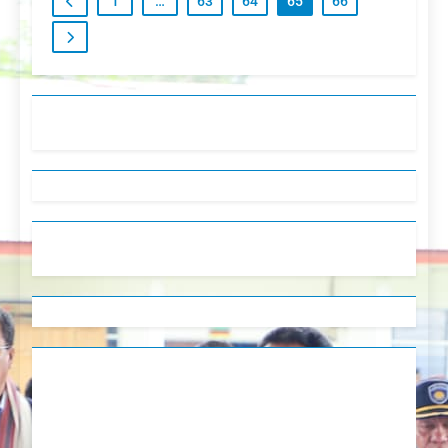
1
…
63
64
65
66