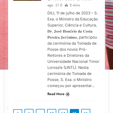
ago
0
2 mins
DILI, 11 de julho de 2023 – S.
Exa. o Ministro da Educação
Superior, Ciência e Cultura,
𝐃𝐫. 𝐉𝐨𝐬é 𝐇𝐨𝐧ó𝐫𝐢𝐨 𝐝𝐚 𝐂𝐨𝐬𝐭𝐚
𝐏𝐞𝐫𝐞𝐢𝐫𝐚 𝐉𝐞𝐫ó𝐧𝐢𝐦𝐨, participou
da cerimónia da Tomada de
Posse dos novos Pró-
Reitores e Diretores da
Universidade Nacional Timor
Lorosa’e (UNTL). Nesta
cerimónia de Tomada de
Posse, S. Exa. o Ministro
começou por apresentar…
Read More