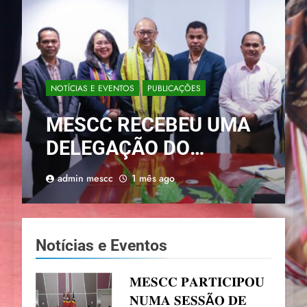
NOTÍCIAS E EVENTOS
PUBLICAÇÕES
MESCC RECEBEU UMA
DELEGAÇÃO DO
INSTITUTO PERTANIAN
admin mescc
1 mês ago
BOGOR
Notícias e Eventos
𝐌𝐄𝐒𝐂𝐂 𝐏𝐀𝐑𝐓𝐈𝐂𝐈𝐏𝐎𝐔
𝐍𝐔𝐌𝐀 𝐒𝐄𝐒𝐒Ã𝐎 𝐃𝐄