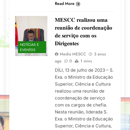
Read More
𝐌𝐄𝐒𝐂𝐂 𝐫𝐞𝐚𝐥𝐢𝐳𝐨𝐮 𝐮𝐦𝐚
𝐫𝐞𝐮𝐧𝐢ã𝐨 𝐝𝐞 𝐜𝐨𝐨𝐫𝐝𝐞𝐧𝐚çã𝐨
𝐝𝐞 𝐬𝐞𝐫𝐯𝐢ç𝐨 𝐜𝐨𝐦 𝐨𝐬
𝐃𝐢𝐫𝐢𝐠𝐞𝐧𝐭𝐞𝐬
NOTÍCIAS E
EVENTOS
Media MESCC
3 anos
ago
0
1 mins
DÍLI, 13 de julho de 2023 – S.
Exa. o Ministro da Educação
Superior, Ciência e Cultura
realizou uma reunião de
coordenação de serviço
com os cargos de chefia.
Nesta reunião, liderada S.
Exa. o Ministro da Educação
Superior, Ciência e Cultura,