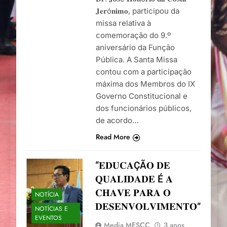
𝐉𝐞𝐫ó𝐧𝐢𝐦𝐨, participou da
missa relativa à
comemoração do 9.º
aniversário da Função
Pública. A Santa Missa
contou com a participação
máxima dos Membros do IX
Governo Constitucional e
dos funcionários públicos,
de acordo…
Read More
“𝐄𝐃𝐔𝐂𝐀ÇÃ𝐎 𝐃𝐄
𝐐𝐔𝐀𝐋𝐈𝐃𝐀𝐃𝐄 É 𝐀
𝐂𝐇𝐀𝐕𝐄 𝐏𝐀𝐑𝐀 𝐎
NOTÍCIA
𝐃𝐄𝐒𝐄𝐍𝐕𝐎𝐋𝐕𝐈𝐌𝐄𝐍𝐓𝐎”
NOTÍCIAS E
EVENTOS
Media MESCC
3 anos