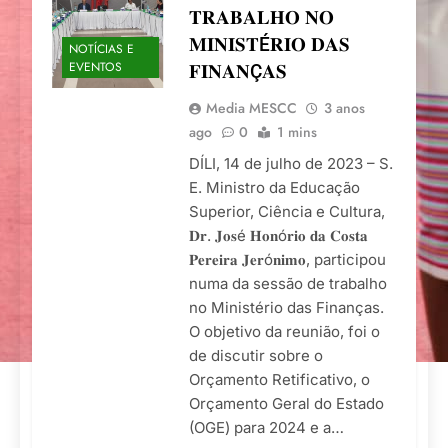
𝐓𝐑𝐀𝐁𝐀𝐋𝐇𝐎 𝐍𝐎
𝐌𝐈𝐍𝐈𝐒𝐓É𝐑𝐈𝐎 𝐃𝐀𝐒
NOTÍCIAS E
EVENTOS
𝐅𝐈𝐍𝐀𝐍Ç𝐀𝐒
Media MESCC
3 anos
ago
0
1 mins
DÍLI, 14 de julho de 2023 – S.
E. Ministro da Educação
Superior, Ciência e Cultura,
𝐃𝐫. 𝐉𝐨𝐬é 𝐇𝐨𝐧ó𝐫𝐢𝐨 𝐝𝐚 𝐂𝐨𝐬𝐭𝐚
𝐏𝐞𝐫𝐞𝐢𝐫𝐚 𝐉𝐞𝐫ó𝐧𝐢𝐦𝐨, participou
numa da sessão de trabalho
no Ministério das Finanças.
O objetivo da reunião, foi o
de discutir sobre o
Orçamento Retificativo, o
Orçamento Geral do Estado
(OGE) para 2024 e a…