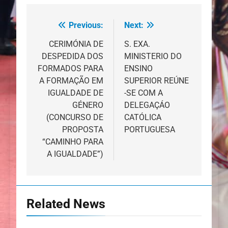
Previous:
Next:
Navegação
de
CERIMÓNIA DE
S. EXA.
DESPEDIDA DOS
MINISTERIO DO
artigos
FORMADOS PARA
ENSINO
A FORMAÇÃO EM
SUPERIOR REÚNE
IGUALDADE DE
-SE COM A
GÉNERO
DELEGAÇÁO
(CONCURSO DE
CATÓLICA
PROPOSTA
PORTUGUESA
“CAMINHO PARA
A IGUALDADE”)
Related News