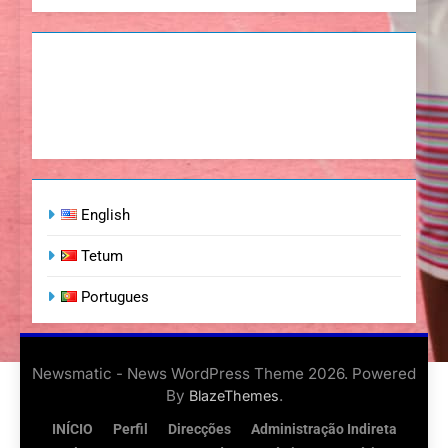
English
Tetum
Portugues
Newsmatic - News WordPress Theme 2026. Powered
By
.
BlazeThemes
INÍCIO
Perfil
Direcções
Administração Indireta