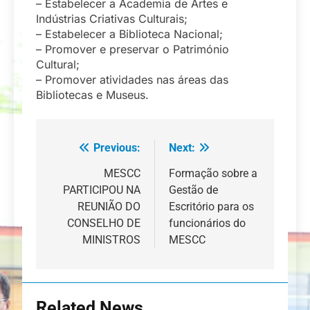
– Estabelecer a Academia de Artes e
Indústrias Criativas Culturais;
– Estabelecer a Biblioteca Nacional;
– Promover e preservar o Património
Cultural;
– Promover atividades nas áreas das
Bibliotecas e Museus.
Previous:
Next:
Navegação
de
MESCC
Formação sobre a
PARTICIPOU NA
Gestão de
artigos
REUNIÃO DO
Escritório para os
CONSELHO DE
funcionários do
MINISTROS
MESCC
Related News