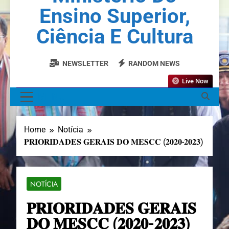
Ensino Superior,
Ciência E Cultura
NEWSLETTER
RANDOM NEWS
Live Now
MENU
Home
Notícia
𝐏𝐑𝐈𝐎𝐑𝐈𝐃𝐀𝐃𝐄𝐒 𝐆𝐄𝐑𝐀𝐈𝐒 𝐃𝐎 𝐌𝐄𝐒𝐂𝐂 (𝟐𝟎𝟐𝟎-𝟐𝟎𝟐𝟑)
NOTÍCIA
𝐏𝐑𝐈𝐎𝐑𝐈𝐃𝐀𝐃𝐄𝐒 𝐆𝐄𝐑𝐀𝐈𝐒
𝐃𝐎 𝐌𝐄𝐒𝐂𝐂 (𝟐𝟎𝟐𝟎-𝟐𝟎𝟐𝟑)