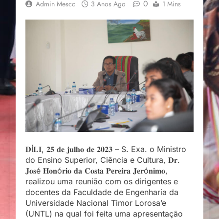
0
Admin Mescc
3 Anos Ago
1 Mins
𝐃Í𝐋𝐈, 𝟐𝟓 𝐝𝐞 𝐣𝐮𝐥𝐡𝐨 𝐝𝐞 𝟐𝟎𝟐𝟑 – S. Exa. o Ministro
do Ensino Superior, Ciência e Cultura, 𝐃𝐫.
𝐉𝐨𝐬é 𝐇𝐨𝐧ó𝐫𝐢𝐨 𝐝𝐚 𝐂𝐨𝐬𝐭𝐚 𝐏𝐞𝐫𝐞𝐢𝐫𝐚 𝐉𝐞𝐫ó𝐧𝐢𝐦𝐨,
realizou uma reunião com os dirigentes e
docentes da Faculdade de Engenharia da
Universidade Nacional Timor Lorosa’e
(UNTL) na qual foi feita uma apresentação