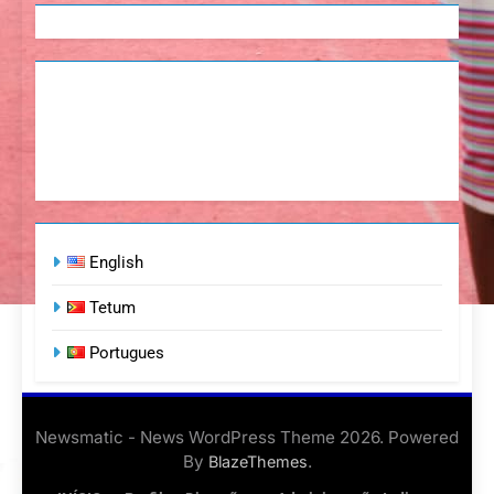
English
Tetum
Portugues
Newsmatic - News WordPress Theme 2026. Powered
By
.
BlazeThemes