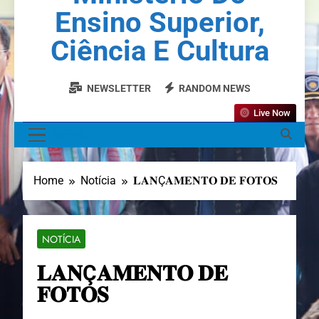
Ensino Superior,
Ciência E Cultura
NEWSLETTER
RANDOM NEWS
Live Now
MENU
Home
Notícia
𝐋𝐀𝐍Ç𝐀𝐌𝐄𝐍𝐓𝐎 𝐃𝐄 𝐅𝐎𝐓𝐎𝐒
NOTÍCIA
𝐋𝐀𝐍Ç𝐀𝐌𝐄𝐍𝐓𝐎 𝐃𝐄
𝐅𝐎𝐓𝐎𝐒