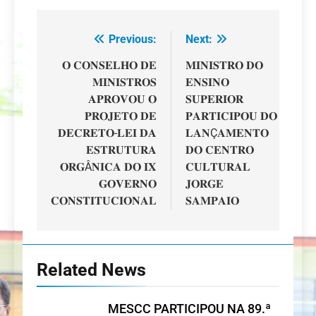
Previous:
Next:
Navegação
de
𝐎 𝐂𝐎𝐍𝐒𝐄𝐋𝐇𝐎 𝐃𝐄
𝐌𝐈𝐍𝐈𝐒𝐓𝐑𝐎 𝐃𝐎
𝐌𝐈𝐍𝐈𝐒𝐓𝐑𝐎𝐒
𝐄𝐍𝐒𝐈𝐍𝐎
artigos
𝐀𝐏𝐑𝐎𝐕𝐎𝐔 𝐎
𝐒𝐔𝐏𝐄𝐑𝐈𝐎𝐑
𝐏𝐑𝐎𝐉𝐄𝐓𝐎 𝐃𝐄
𝐏𝐀𝐑𝐓𝐈𝐂𝐈𝐏𝐎𝐔 𝐃𝐎
𝐃𝐄𝐂𝐑𝐄𝐓𝐎-𝐋𝐄𝐈 𝐃𝐀
𝐋𝐀𝐍Ç𝐀𝐌𝐄𝐍𝐓𝐎
𝐄𝐒𝐓𝐑𝐔𝐓𝐔𝐑𝐀
𝐃𝐎 𝐂𝐄𝐍𝐓𝐑𝐎
𝐎𝐑𝐆Â𝐍𝐈𝐂𝐀 𝐃𝐎 𝐈𝐗
𝐂𝐔𝐋𝐓𝐔𝐑𝐀𝐋
𝐆𝐎𝐕𝐄𝐑𝐍𝐎
𝐉𝐎𝐑𝐆𝐄
𝐂𝐎𝐍𝐒𝐓𝐈𝐓𝐔𝐂𝐈𝐎𝐍𝐀𝐋
𝐒𝐀𝐌𝐏𝐀𝐈𝐎
Related News
MESCC PARTICIPOU NA 89.ª