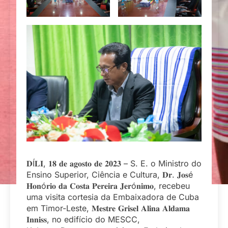
𝐃Í𝐋𝐈, 𝟏𝟖 𝐝𝐞 𝐚𝐠𝐨𝐬𝐭𝐨 𝐝𝐞 𝟐𝟎𝟐𝟑 – S. E. o Ministro do
Ensino Superior, Ciência e Cultura, 𝐃𝐫. 𝐉𝐨𝐬é
𝐇𝐨𝐧ó𝐫𝐢𝐨 𝐝𝐚 𝐂𝐨𝐬𝐭𝐚 𝐏𝐞𝐫𝐞𝐢𝐫𝐚 𝐉𝐞𝐫ó𝐧𝐢𝐦𝐨, recebeu
uma visita cortesia da Embaixadora de Cuba
em Timor-Leste, 𝐌𝐞𝐬𝐭𝐫𝐞 𝐆𝐫𝐢𝐬𝐞𝐥 𝐀𝐥𝐢𝐧𝐚 𝐀𝐥𝐝𝐚𝐦𝐚
𝐈𝐧𝐧𝐢𝐬𝐬, no edifício do MESCC,