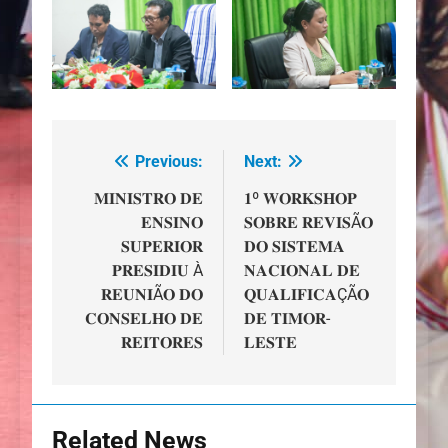
Previous:
Next:
Navegação
de
𝐌𝐈𝐍𝐈𝐒𝐓𝐑𝐎 𝐃𝐄
𝟏º 𝐖𝐎𝐑𝐊𝐒𝐇𝐎𝐏
𝐄𝐍𝐒𝐈𝐍𝐎
𝐒𝐎𝐁𝐑𝐄 𝐑𝐄𝐕𝐈𝐒Ã𝐎
artigos
𝐒𝐔𝐏𝐄𝐑𝐈𝐎𝐑
𝐃𝐎 𝐒𝐈𝐒𝐓𝐄𝐌𝐀
𝐏𝐑𝐄𝐒𝐈𝐃𝐈𝐔 À
𝐍𝐀𝐂𝐈𝐎𝐍𝐀𝐋 𝐃𝐄
𝐑𝐄𝐔𝐍𝐈Ã𝐎 𝐃𝐎
𝐐𝐔𝐀𝐋𝐈𝐅𝐈𝐂𝐀ÇÃ𝐎
𝐂𝐎𝐍𝐒𝐄𝐋𝐇𝐎 𝐃𝐄
𝐃𝐄 𝐓𝐈𝐌𝐎𝐑-
𝐑𝐄𝐈𝐓𝐎𝐑𝐄𝐒
𝐋𝐄𝐒𝐓𝐄
Related News