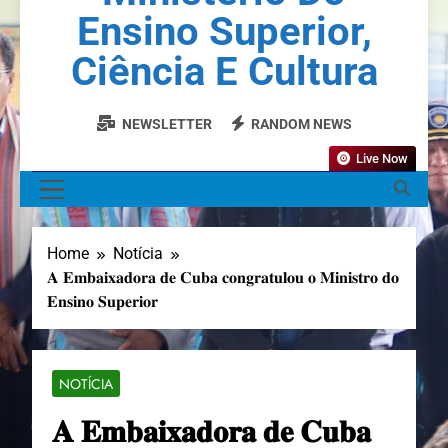
Ensino Superior,
Ciência E Cultura
NEWSLETTER
RANDOM NEWS
Live Now
MENU
Home
Notícia
𝐀 𝐄𝐦𝐛𝐚𝐢𝐱𝐚𝐝𝐨𝐫𝐚 𝐝𝐞 𝐂𝐮𝐛𝐚 𝐜𝐨𝐧𝐠𝐫𝐚𝐭𝐮𝐥𝐨𝐮 𝐨 𝐌𝐢𝐧𝐢𝐬𝐭𝐫𝐨 𝐝𝐨
𝐄𝐧𝐬𝐢𝐧𝐨 𝐒𝐮𝐩𝐞𝐫𝐢𝐨𝐫
NOTÍCIA
𝐀 𝐄𝐦𝐛𝐚𝐢𝐱𝐚𝐝𝐨𝐫𝐚 𝐝𝐞 𝐂𝐮𝐛𝐚