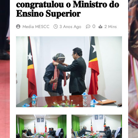
𝐜𝐨𝐧𝐠𝐫𝐚𝐭𝐮𝐥𝐨𝐮 𝐨 𝐌𝐢𝐧𝐢𝐬𝐭𝐫𝐨 𝐝𝐨
𝐄𝐧𝐬𝐢𝐧𝐨 𝐒𝐮𝐩𝐞𝐫𝐢𝐨𝐫
0
Media MESCC
3 Anos Ago
2 Mins